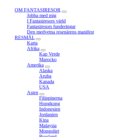
OM FANTASIRESOR
expand
Jobba med mig
child
I Fantasiresors värld
menu
Fantasiresors funderingar
Den medvetna resenärens manifest
RESMÅL
expand
Karta
child
Afrika
menu
expand
Kap Verde
child
Marocko
menu
Amerika
expand
Alaska
child
Aruba
menu
Kanada
USA
Asien
expand
Filippinerna
child
Hongkong
menu
Indonesien
Jordanien
Kina
Malaysia
Mongoliet
Ryssland