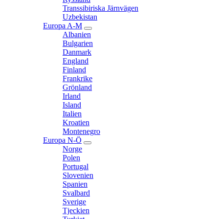
Transsibiriska Järnvägen
Uzbekistan
Europa A-M
expand
Albanien
child
Bulgarien
menu
Danmark
England
Finland
Frankrike
Grönland
Irland
Island
Italien
Kroatien
Montenegro
Europa N-Ö
expand
Norge
child
Polen
menu
Portugal
Slovenien
Spanien
Svalbard
Sverige
Tjeckien