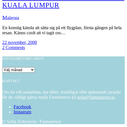
KUALA LUMPUR
Malaysia
En konstig känsla att sätta sig på ett flygplan, första gången på hela
resan. Känns coolt att vi tagit oss…
22 november, 2008
2 Comments
FANTASIRESORS ARKIV
Fantasiresors
arkiv
KONTAKT
Om du vill samarbeta, har idéer, resefrågor eller spännande projekt
får du väldigt gärna mejla Fantasiresor på
sofia@fantasiresor.se
.
Facebook
Instagram
© Sofia Zetterqvist / Fantasiresor
Close