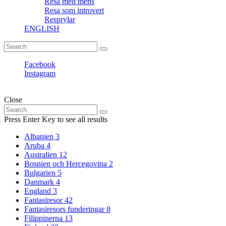
Resa med mens
Resa som introvert
Resprylar
ENGLISH
Search
Search
for:
Facebook
Instagram
Fantasiresor © Copyright. All rights reserved.
Close
Search
Search
for:
Press Enter Key to see all results
Albanien
3
Aruba
4
Australien
12
Bosnien och Hercegovina
2
Bulgarien
5
Danmark
4
England
3
Fantasiresor
42
Fantasiresors funderingar
8
Filippinerna
13