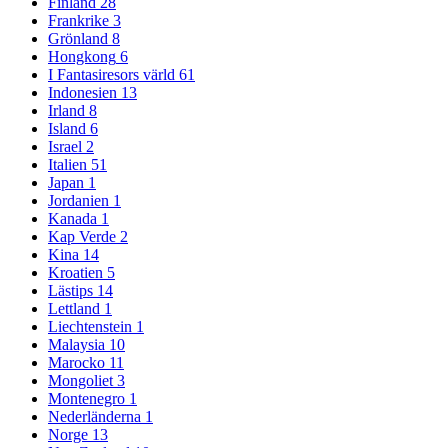
Finland
28
Frankrike
3
Grönland
8
Hongkong
6
I Fantasiresors värld
61
Indonesien
13
Irland
8
Island
6
Israel
2
Italien
51
Japan
1
Jordanien
1
Kanada
1
Kap Verde
2
Kina
14
Kroatien
5
Lästips
14
Lettland
1
Liechtenstein
1
Malaysia
10
Marocko
11
Mongoliet
3
Montenegro
1
Nederländerna
1
Norge
13