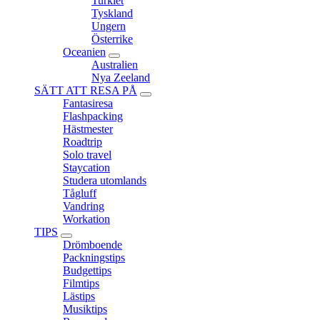
Turkiet
Tyskland
Ungern
Österrike
Oceanien
expand
Australien
child
Nya Zeeland
menu
SÄTT ATT RESA PÅ
expand
Fantasiresa
child
Flashpacking
menu
Hästmester
Roadtrip
Solo travel
Staycation
Studera utomlands
Tågluff
Vandring
Workation
TIPS
expand
Drömboende
child
Packningstips
menu
Budgettips
Filmtips
Lästips
Musiktips