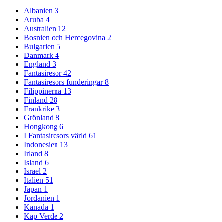
Albanien
3
Aruba
4
Australien
12
Bosnien och Hercegovina
2
Bulgarien
5
Danmark
4
England
3
Fantasiresor
42
Fantasiresors funderingar
8
Filippinerna
13
Finland
28
Frankrike
3
Grönland
8
Hongkong
6
I Fantasiresors värld
61
Indonesien
13
Irland
8
Island
6
Israel
2
Italien
51
Japan
1
Jordanien
1
Kanada
1
Kap Verde
2