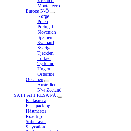
Kroatien
Montenegro
Europa N-Ö
expand
Norge
child
Polen
menu
Portugal
Slovenien
Spanien
Svalbard
Sverige
Tjeckien
Turkiet
Tyskland
Ungern
Österrike
Oceanien
expand
Australien
child
Nya Zeeland
menu
SÄTT ATT RESA PÅ
expand
Fantasiresa
child
Flashpacking
menu
Hästmester
Roadtrip
Solo travel
Staycation