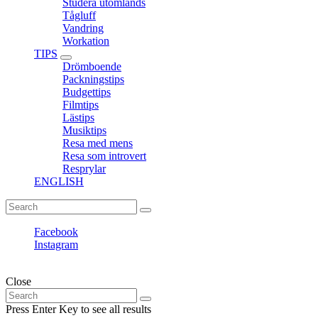
Studera utomlands
Tågluff
Vandring
Workation
TIPS
expand
Drömboende
child
Packningstips
menu
Budgettips
Filmtips
Lästips
Musiktips
Resa med mens
Resa som introvert
Resprylar
ENGLISH
Search
Search
for:
Facebook
Instagram
Fantasiresor © Copyright. All rights reserved.
Close
Search
Search
for:
Press Enter Key to see all results