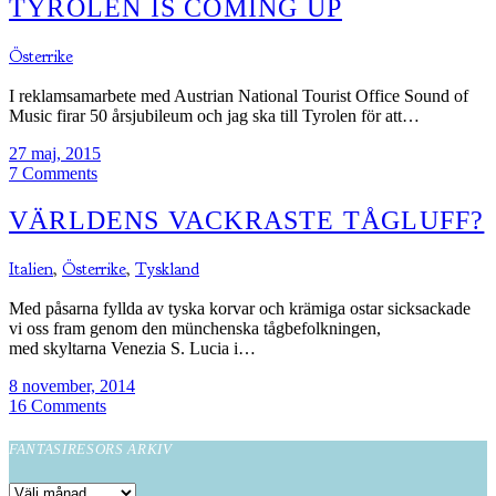
TYROLEN IS COMING UP
Österrike
I reklamsamarbete med Austrian National Tourist Office Sound of
Music firar 50 årsjubileum och jag ska till Tyrolen för att…
27 maj, 2015
7 Comments
VÄRLDENS VACKRASTE TÅGLUFF?
Italien
,
Österrike
,
Tyskland
Med påsarna fyllda av tyska korvar och krämiga ostar sicksackade
vi oss fram genom den münchenska tågbefolkningen,
med skyltarna Venezia S. Lucia i…
8 november, 2014
16 Comments
FANTASIRESORS ARKIV
Fantasiresors