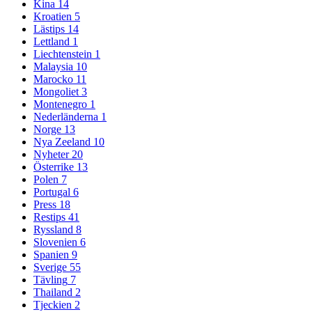
Kina
14
Kroatien
5
Lästips
14
Lettland
1
Liechtenstein
1
Malaysia
10
Marocko
11
Mongoliet
3
Montenegro
1
Nederländerna
1
Norge
13
Nya Zeeland
10
Nyheter
20
Österrike
13
Polen
7
Portugal
6
Press
18
Restips
41
Ryssland
8
Slovenien
6
Spanien
9
Sverige
55
Tävling
7
Thailand
2
Tjeckien
2