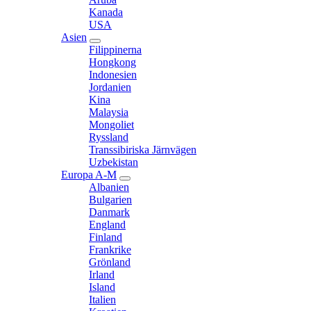
menu
Kanada
USA
Asien
expand
Filippinerna
child
Hongkong
menu
Indonesien
Jordanien
Kina
Malaysia
Mongoliet
Ryssland
Transsibiriska Järnvägen
Uzbekistan
Europa A-M
expand
Albanien
child
Bulgarien
menu
Danmark
England
Finland
Frankrike
Grönland
Irland
Island
Italien