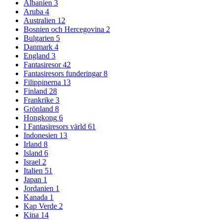
Albanien
3
Aruba
4
Australien
12
Bosnien och Hercegovina
2
Bulgarien
5
Danmark
4
England
3
Fantasiresor
42
Fantasiresors funderingar
8
Filippinerna
13
Finland
28
Frankrike
3
Grönland
8
Hongkong
6
I Fantasiresors värld
61
Indonesien
13
Irland
8
Island
6
Israel
2
Italien
51
Japan
1
Jordanien
1
Kanada
1
Kap Verde
2
Kina
14