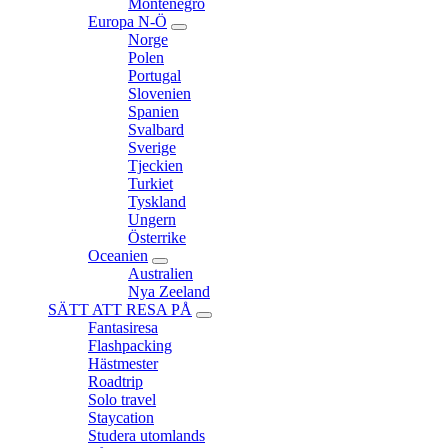
Montenegro
Europa N-Ö
expand
Norge
child
Polen
menu
Portugal
Slovenien
Spanien
Svalbard
Sverige
Tjeckien
Turkiet
Tyskland
Ungern
Österrike
Oceanien
expand
Australien
child
Nya Zeeland
menu
SÄTT ATT RESA PÅ
expand
Fantasiresa
child
Flashpacking
menu
Hästmester
Roadtrip
Solo travel
Staycation
Studera utomlands