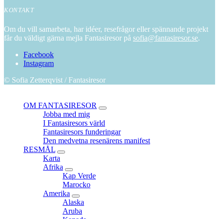
KONTAKT
Om du vill samarbeta, har idéer, resefrågor eller spännande projekt
får du väldigt gärna mejla Fantasiresor på
sofia@fantasiresor.se
.
Facebook
Instagram
© Sofia Zetterqvist / Fantasiresor
Close
OM FANTASIRESOR
expand
Jobba med mig
child
I Fantasiresors värld
menu
Fantasiresors funderingar
Den medvetna resenärens manifest
RESMÅL
expand
Karta
child
Afrika
menu
expand
Kap Verde
child
Marocko
menu
Amerika
expand
Alaska
child
Aruba
menu