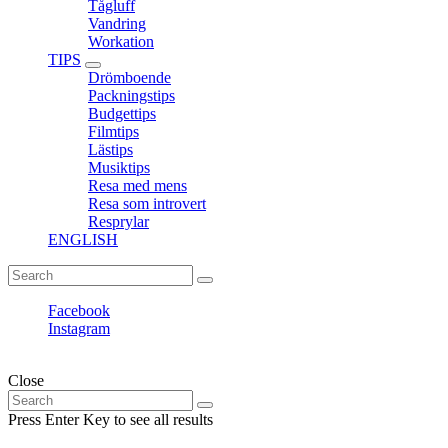
Tågluff
Vandring
Workation
TIPS
expand
Drömboende
child
Packningstips
menu
Budgettips
Filmtips
Lästips
Musiktips
Resa med mens
Resa som introvert
Resprylar
ENGLISH
Search
Search
for:
Facebook
Instagram
Fantasiresor © Copyright. All rights reserved.
Close
Search
Search
for:
Press Enter Key to see all results