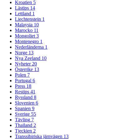
Kroatien
5
Lästips
14
Lettland
1
Liechtenstein
1
Malaysia
10
Marocko
11
Mongoliet
3
Montenegro
1
Nederländerna
1
Norge
13
Nya Zeeland
10
Nyheter
20
Österrike
13
Polen
7
Portugal
6
Press
18
Restips
41
Ryssland
8
Slovenien
6
Spanien
9
Sverige
55
Tävling
7
Thailand
2
Tjeckien
2
Transsibiriska järnvägen
13