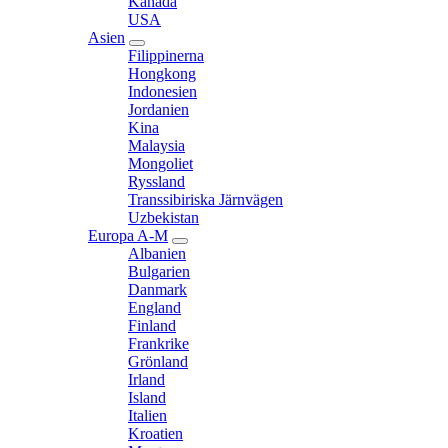
Kanada
USA
Asien
expand
Filippinerna
child
Hongkong
menu
Indonesien
Jordanien
Kina
Malaysia
Mongoliet
Ryssland
Transsibiriska Järnvägen
Uzbekistan
Europa A-M
expand
Albanien
child
Bulgarien
menu
Danmark
England
Finland
Frankrike
Grönland
Irland
Island
Italien
Kroatien