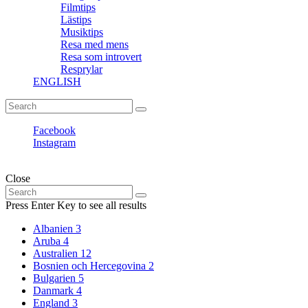
Filmtips
Lästips
Musiktips
Resa med mens
Resa som introvert
Resprylar
ENGLISH
Search
Search
for:
Facebook
Instagram
Fantasiresor © Copyright. All rights reserved.
Close
Search
Search
for:
Press Enter Key to see all results
Albanien
3
Aruba
4
Australien
12
Bosnien och Hercegovina
2
Bulgarien
5
Danmark
4
England
3