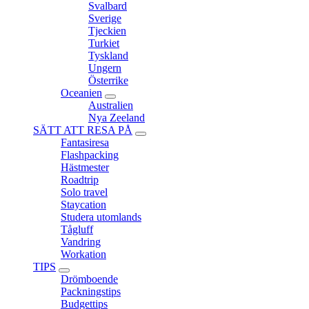
Svalbard
Sverige
Tjeckien
Turkiet
Tyskland
Ungern
Österrike
Oceanien
expand
Australien
child
Nya Zeeland
menu
SÄTT ATT RESA PÅ
expand
Fantasiresa
child
Flashpacking
menu
Hästmester
Roadtrip
Solo travel
Staycation
Studera utomlands
Tågluff
Vandring
Workation
TIPS
expand
Drömboende
child
Packningstips
menu
Budgettips