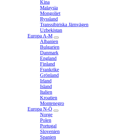
Kina
Malaysia
Mongoliet
Ryssland
Transsibiriska Järnvägen
Uzbekistan
Europa A-M
expand
Albanien
child
Bulgarien
menu
Danmark
England
Finland
Frankrike
Grönland
Irland
Island
Italien
Kroatien
Montenegro
Europa N-Ö
expand
Norge
child
Polen
menu
Portugal
Slovenien
Spanien