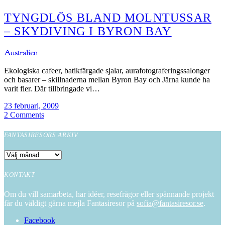
TYNGDLÖS BLAND MOLNTUSSAR
– SKYDIVING I BYRON BAY
Australien
Ekologiska cafeer, batikfärgade sjalar, aurafotograferingssalonger
och basarer – skillnaderna mellan Byron Bay och Järna kunde ha
varit fler. Där tillbringade vi…
23 februari, 2009
2 Comments
FANTASIRESORS ARKIV
Fantasiresors
arkiv
KONTAKT
Om du vill samarbeta, har idéer, resefrågor eller spännande projekt
får du väldigt gärna mejla Fantasiresor på
sofia@fantasiresor.se
.
Facebook