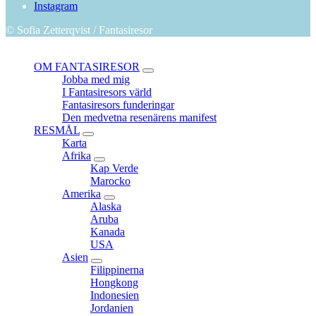
Instagram
© Sofia Zetterqvist / Fantasiresor
Close
OM FANTASIRESOR
expand
Jobba med mig
child
I Fantasiresors värld
menu
Fantasiresors funderingar
Den medvetna resenärens manifest
RESMÅL
expand
Karta
child
Afrika
menu
expand
Kap Verde
child
Marocko
menu
Amerika
expand
Alaska
child
Aruba
menu
Kanada
USA
Asien
expand
Filippinerna
child
Hongkong
menu
Indonesien
Jordanien