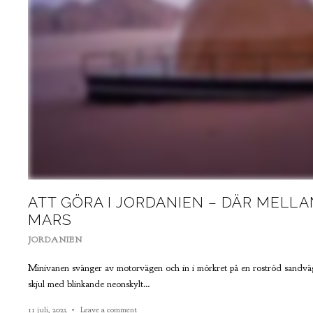
ATT GÖRA I JORDANIEN – DÄR MEL
MARS
JORDANIEN
Minivanen svänger av motorvägen och in i mörkret på en roströd sandväg
skjul med blinkande neonskylt…
11 juli, 2023
Leave a comment