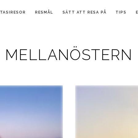
TASIRESOR
RESMÅL
SÄTT ATT RESA PÅ
TIPS
MELLANÖSTERN