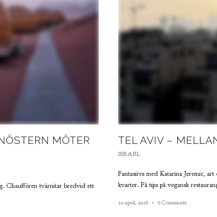
LANÖSTERN MÖTER
TEL AVIV – MELL
ISRAEL
Fantasires med Katarina Jeremic, art
kvarter. Få tips på vegansk restaura
. Chauffören tvärnitar bredvid ett
10 april, 2016
6 Comments