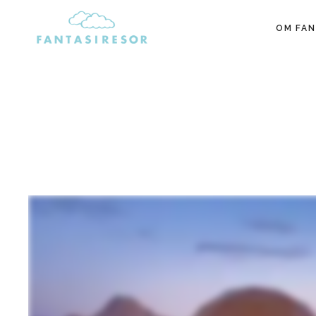
OM FAN
FANTASIRESOR
Reseblogg, reseguider & resdrömmar