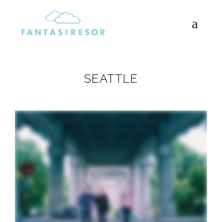
FANTASIRESOR
Reseblogg, reseguider & resdrömmar
SEATTLE