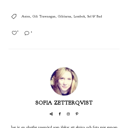
Asien
Gili Trawangan
Giliöarna
Lombok
Sol & Bad
0
4
SOFIA ZETTERQVIST
Jag är en obotlig resenörd som älskar att skriva och fota mig genom