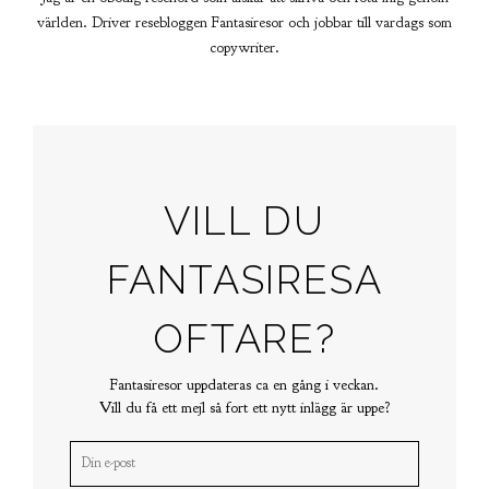
världen. Driver resebloggen Fantasiresor och jobbar till vardags som
copywriter.
VILL DU
FANTASIRESA
OFTARE?
Fantasiresor uppdateras ca en gång i veckan.
Vill du få ett mejl så fort ett nytt inlägg är uppe?