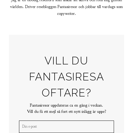
världen. Driver resebloggen Fantasiresor och jobbar till vardags som
copywriter.
VILL DU
FANTASIRESA
OFTARE?
Fantasiresor uppdateras ca en gång i veckan.
Vill du få ett mejl så fort ett nytt inlägg är uppe?