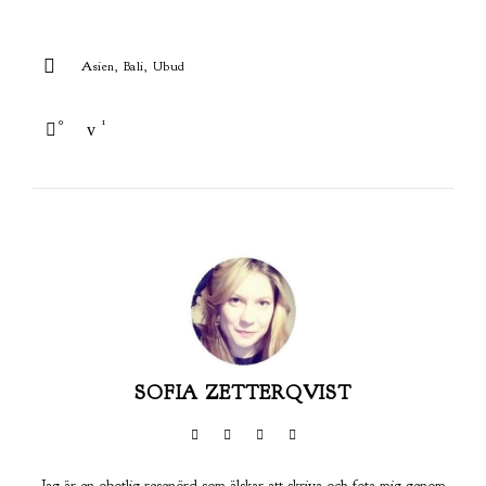
Asien
Bali
Ubud
0
1
SOFIA ZETTERQVIST
Jag är en obotlig resenörd som älskar att skriva och fota mig genom