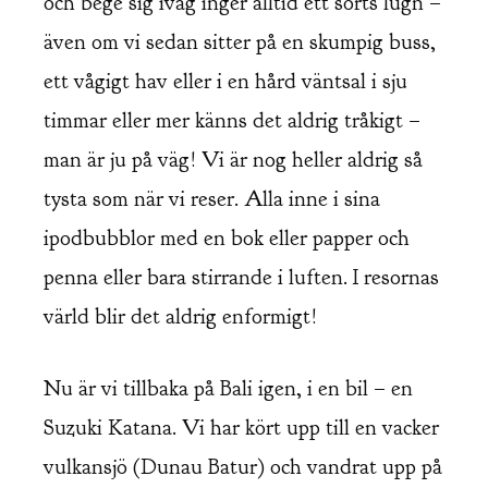
och bege sig iväg inger alltid ett sorts lugn –
även om vi sedan sitter på en skumpig buss,
ett vågigt hav eller i en hård väntsal i sju
timmar eller mer känns det aldrig tråkigt –
man är ju på väg! Vi är nog heller aldrig så
tysta som när vi reser. Alla inne i sina
ipodbubblor med en bok eller papper och
penna eller bara stirrande i luften. I resornas
värld blir det aldrig enformigt!
Nu är vi tillbaka på Bali igen, i en bil – en
Suzuki Katana. Vi har kört upp till en vacker
vulkansjö (Dunau Batur) och vandrat upp på