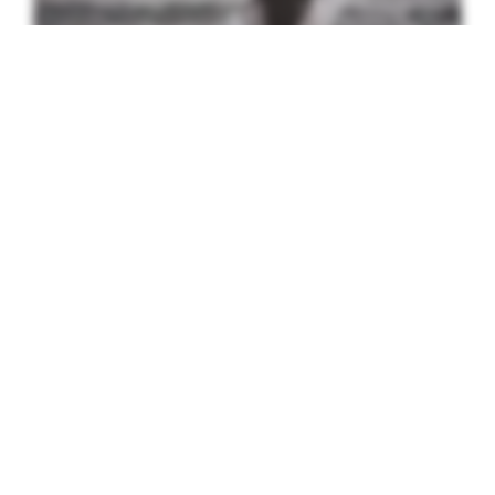
FANTASIRESA #20: BO I FYR
29 juli, 2013