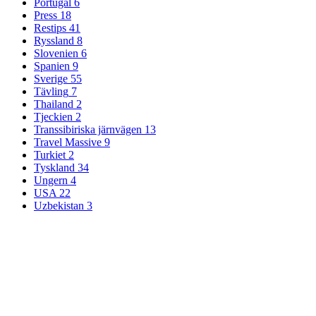
Portugal
6
Press
18
Restips
41
Ryssland
8
Slovenien
6
Spanien
9
Sverige
55
Tävling
7
Thailand
2
Tjeckien
2
Transsibiriska järnvägen
13
Travel Massive
9
Turkiet
2
Tyskland
34
Ungern
4
USA
22
Uzbekistan
3