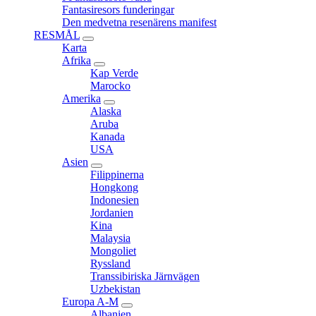
menu
Fantasiresors funderingar
Den medvetna resenärens manifest
RESMÅL
expand
Karta
child
Afrika
menu
expand
Kap Verde
child
Marocko
menu
Amerika
expand
Alaska
child
Aruba
menu
Kanada
USA
Asien
expand
Filippinerna
child
Hongkong
menu
Indonesien
Jordanien
Kina
Malaysia
Mongoliet
Ryssland
Transsibiriska Järnvägen
Uzbekistan
Europa A-M
expand
Albanien