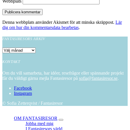
Webbplats
Denna webbplats använder Akismet för att minska skräppost.
Lär
dig om hur din kommentarsdata bearbetas
.
FANTASIRESORS ARKIV
Fantasiresors
arkiv
KONTAKT
Om du vill samarbeta, har idéer, resefrågor eller spännande projekt
får du väldigt gärna mejla Fantasiresor på
sofia@fantasiresor.se
.
Facebook
Instagram
© Sofia Zetterqvist / Fantasiresor
Close
OM FANTASIRESOR
expand
Jobba med mig
child
I Fantasiresors värld