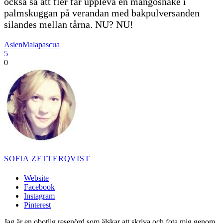
också så att fler får uppleva en mangoshake i
palmskuggan på verandan med bakpulversanden
silandes mellan tårna. NU? NU!
Asien
Malapascua
5
0
SOFIA ZETTERQVIST
Website
Facebook
Instagram
Pinterest
Jag är en obotlig resenörd som älskar att skriva och fota mig genom