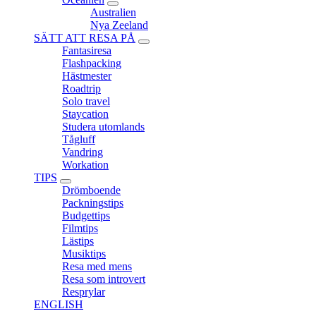
expand
Australien
child
Nya Zeeland
menu
SÄTT ATT RESA PÅ
expand
Fantasiresa
child
Flashpacking
menu
Hästmester
Roadtrip
Solo travel
Staycation
Studera utomlands
Tågluff
Vandring
Workation
TIPS
expand
Drömboende
child
Packningstips
menu
Budgettips
Filmtips
Lästips
Musiktips
Resa med mens
Resa som introvert
Resprylar
ENGLISH