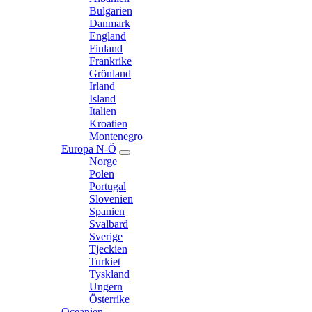
child
Bulgarien
menu
Danmark
England
Finland
Frankrike
Grönland
Irland
Island
Italien
Kroatien
Montenegro
Europa N-Ö
expand
Norge
child
Polen
menu
Portugal
Slovenien
Spanien
Svalbard
Sverige
Tjeckien
Turkiet
Tyskland
Ungern
Österrike
Oceanien