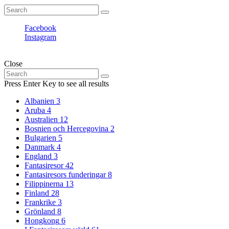
Search
Search
for:
Facebook
Instagram
Fantasiresor © Copyright. All rights reserved.
Close
Search
Search
for:
Press Enter Key to see all results
Albanien
3
Aruba
4
Australien
12
Bosnien och Hercegovina
2
Bulgarien
5
Danmark
4
England
3
Fantasiresor
42
Fantasiresors funderingar
8
Filippinerna
13
Finland
28
Frankrike
3
Grönland
8
Hongkong
6