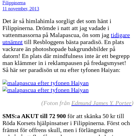
Filippinerna
11 november, 2013
Det är så himlahimla sorgligt det som hänt i
Filippinerna. Drömde i natt att jag vadade i
vattenmassorna på Malapascua, ön som jag
tidigare
utnämnt
till Resbloggens bästa paradisö. En plats
vackrare än photoshopade bakgrundsbilder på
datorn! En plats där mindfulness inte är ett begrepp
man klämmer in i reklampausen på fredagsmyset!
Så här ser paradisön ut nu efter tyfonen Haiyan:
(Foton från
Edmund James Y. Porter
)
SMS:a AKUT till 72 900
för att skänka 50 kr till
Röda Korsets hjälpinsatser i Filippinerna. Först och
främst för offrens skull, men i förlängningen