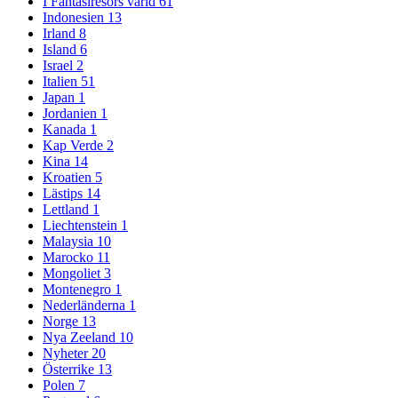
I Fantasiresors värld
61
Indonesien
13
Irland
8
Island
6
Israel
2
Italien
51
Japan
1
Jordanien
1
Kanada
1
Kap Verde
2
Kina
14
Kroatien
5
Lästips
14
Lettland
1
Liechtenstein
1
Malaysia
10
Marocko
11
Mongoliet
3
Montenegro
1
Nederländerna
1
Norge
13
Nya Zeeland
10
Nyheter
20
Österrike
13
Polen
7