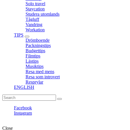
Solo travel
Staycation
Studera utomlands
Tågluff
Vandring
Workation
TIPS
expand
Drömboende
child
Packningstips
menu
Budgettips
Filmtips
Lästips
Musiktips
Resa med mens
Resa som introvert
Resprylar
ENGLISH
Search
Search
for:
Facebook
Instagram
Fantasiresor © Copyright. All rights reserved.
Close