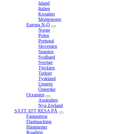
Island
Italien
Kroatien
Montenegro
Europa N-Ö
expand
Norge
child
Polen
menu
Portugal
Slovenien
Spanien
Svalbard
Sverige
Tjeckien
Turkiet
Tyskland
Ungern
Österrike
Oceanien
expand
Australien
child
Nya Zeeland
menu
SÄTT ATT RESA PÅ
expand
Fantasiresa
child
Flashpacking
menu
Hästmester
Roadtrip