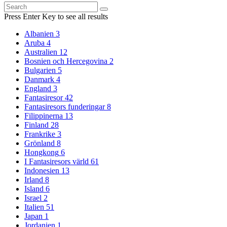
Search
Search
for:
Press Enter Key to see all results
Albanien
3
Aruba
4
Australien
12
Bosnien och Hercegovina
2
Bulgarien
5
Danmark
4
England
3
Fantasiresor
42
Fantasiresors funderingar
8
Filippinerna
13
Finland
28
Frankrike
3
Grönland
8
Hongkong
6
I Fantasiresors värld
61
Indonesien
13
Irland
8
Island
6
Israel
2
Italien
51
Japan
1
Jordanien
1