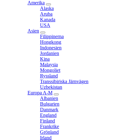
Amerika
expand
Alaska
child
Aruba
menu
Kanada
USA
Asien
expand
Filippinerna
child
Hongkong
menu
Indonesien
Jordanien
Kina
Malaysia
Mongoliet
Ryssland
Transsibiriska Järnvägen
Uzbekistan
Europa A-M
expand
Albanien
child
Bulgarien
menu
Danmark
England
Finland
Frankrike
Grönland
Irland