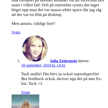
små formatet på mobiler kommer väl att försvinna helt
snart i vilket fall. Och på startsidan syntes det inget
högst upp utan det var massa white space där jag såg
att det var en film på desktop.
Men annars, väldigt fint!!
Svara
Sofia Zetterqvist
skriver:
18 september, 2018 kl. 14:41
Tack snälla! Din blev ju också superduperfin!
Bra feedback också, skriver upp det på min fix-
list. Tack <3
Svara