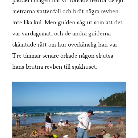
paddel i magen när vi forsade nedför de sju
metrarna vattenfall och bröt några revben.
Inte lika kul. Men guiden såg ut som att det
var vardagsmat, och de andra guiderna
skämtade rått om hur överkänslig han var.
Tre timmar senare orkade någon skjutsa
hans brutna revben till sjukhuset.