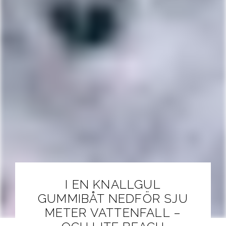
I EN KNALLGUL
GUMMIBÅT NEDFÖR SJU
METER VATTENFALL –