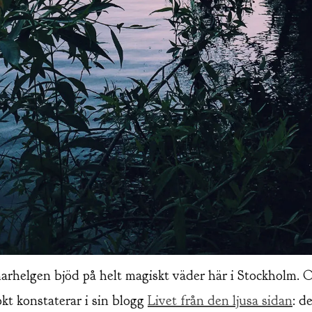
helgen bjöd på helt magiskt väder här i Stockholm. 
okt konstaterar i sin blogg
Livet från den ljusa sidan
: d