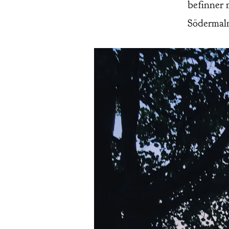
befinner m
Södermal