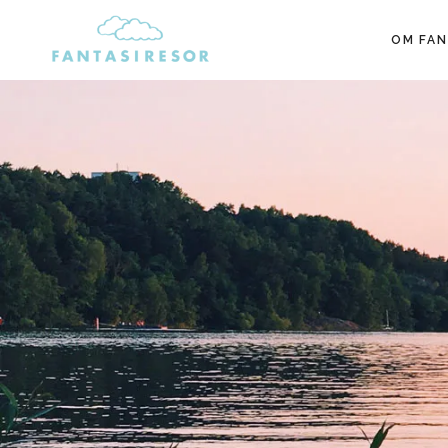
OM FAN
FANTASIRESOR
Reseblogg, reseguider & resdrömmar