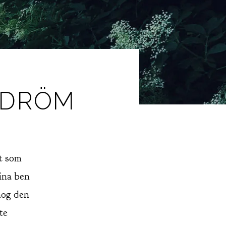
SDRÖM
et som
mina ben
nog den
te