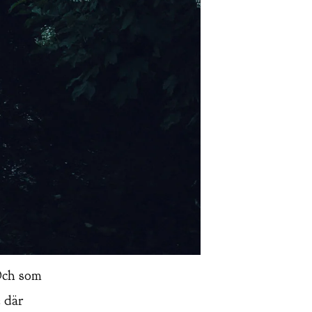
Och som
e där