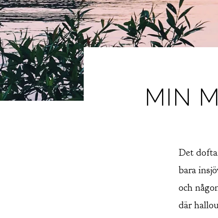
MIN 
Det dofta
bara insj
och någon
där hallo