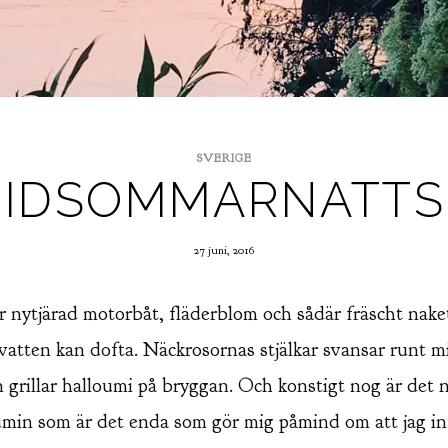
SVERIGE
MIDSOMMARNATT
27 juni, 2016
r nytjärad motorbåt, fläderblom och sådär fräscht nak
övatten kan dofta. Näckrosornas stjälkar svansar runt 
 grillar halloumi på bryggan. Och konstigt nog är det 
umin som är det enda som gör mig påmind om att jag in