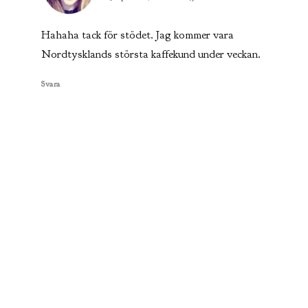
Hahaha tack för stödet. Jag kommer vara
Nordtysklands största kaffekund under veckan.
Svara
skriver:
Katarina
4 oktober, 2016 kl. 21:52
haha ja jag misstänker att det är så det blev.
#kaffenörd #rånakafferosteriet Men autobahn
gick bra i en sportig Opel !
Svara