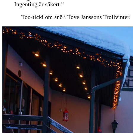
Ingenting är säkert.”
Too-ticki om snö i Tove Janssons Trollvinter.