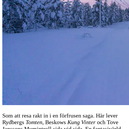
Som att resa rakt in i en förfrusen saga. Här lever
Rydbergs
Tomten
, Beskows
Kung Vinter
och Tove
Janssons Mumintroll sida vid sida. En fantasivärld