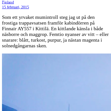
Finland
15 februari, 2015
Som ett yrvaket mumintroll steg jag ut på den
frostiga trappavsatsen framför kabindörren på
Finnair AY557 i Kittilä. En kittlande känsla i både
näsborre och maggrop. Femtio nyanser av vitt – eller
snarare: blått, turkost, purpur, ja nästan magenta i
solnedgångarnas sken.