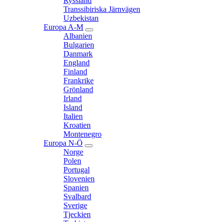
Ryssland
Transsibiriska Järnvägen
Uzbekistan
Europa A-M
expand
Albanien
child
Bulgarien
menu
Danmark
England
Finland
Frankrike
Grönland
Irland
Island
Italien
Kroatien
Montenegro
Europa N-Ö
expand
Norge
child
Polen
menu
Portugal
Slovenien
Spanien
Svalbard
Sverige
Tjeckien