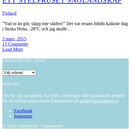
ETT STELFRUSET SNÖLANDSKAP
Finland
”Vad ni än gör, släpp inte släden!” Det var resans hittills kallaste dag
i finska Hetta, -28°C och jag skulle…
2 mars, 2015
15 Comments
POSTS
Load More
NAVIGATION
FANTASIRESORS ARKIV
Fantasiresors
arkiv
KONTAKT
Om du vill samarbeta, har idéer, resefrågor eller spännande projekt
får du väldigt gärna mejla Fantasiresor på
sofia@fantasiresor.se
.
Facebook
Instagram
© Sofia Zetterqvist / Fantasiresor