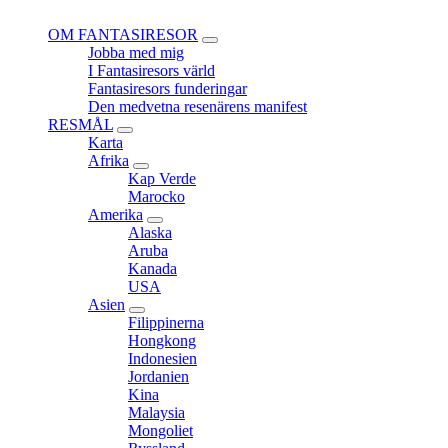
Close
OM FANTASIRESOR
expand
Jobba med mig
child
I Fantasiresors värld
menu
Fantasiresors funderingar
Den medvetna resenärens manifest
RESMÅL
expand
Karta
child
Afrika
menu
expand
Kap Verde
child
Marocko
menu
Amerika
expand
Alaska
child
Aruba
menu
Kanada
USA
Asien
expand
Filippinerna
child
Hongkong
menu
Indonesien
Jordanien
Kina
Malaysia
Mongoliet