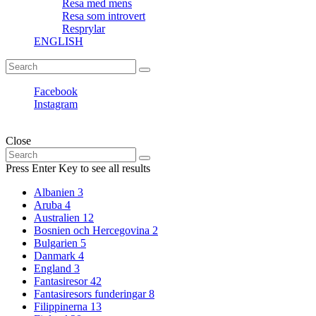
Resa med mens
Resa som introvert
Resprylar
ENGLISH
Search
Search
for:
Facebook
Instagram
Fantasiresor © Copyright. All rights reserved.
Close
Search
Search
for:
Press Enter Key to see all results
Albanien
3
Aruba
4
Australien
12
Bosnien och Hercegovina
2
Bulgarien
5
Danmark
4
England
3
Fantasiresor
42
Fantasiresors funderingar
8
Filippinerna
13