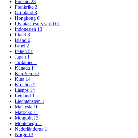
Finland
28
Frankrike
3
Grönland
8
Hongkong
6
I Fantasiresors värld
61
Indonesien
13
Irland
8
Island
6
Israel
2
Italien
51
Japan
1
Jordanien
1
Kanada
1
Kap Verde
2
Kina
14
Kroatien
5
Lästips
14
Lettland
1
Liechtenstein
1
Malaysia
10
Marocko
11
Mongoliet
3
Montenegro
1
Nederländerna
1
Norge
13