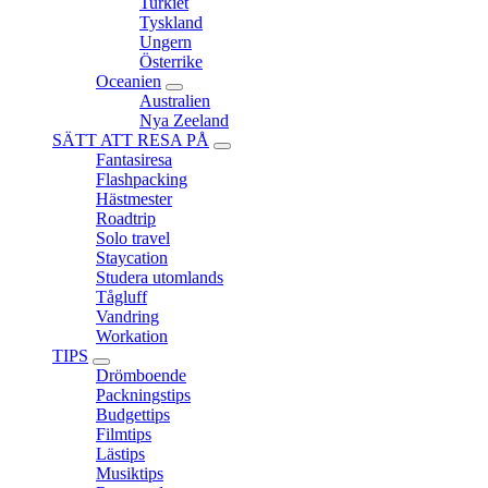
Turkiet
Tyskland
Ungern
Österrike
Oceanien
expand
Australien
child
Nya Zeeland
menu
SÄTT ATT RESA PÅ
expand
Fantasiresa
child
Flashpacking
menu
Hästmester
Roadtrip
Solo travel
Staycation
Studera utomlands
Tågluff
Vandring
Workation
TIPS
expand
Drömboende
child
Packningstips
menu
Budgettips
Filmtips
Lästips
Musiktips