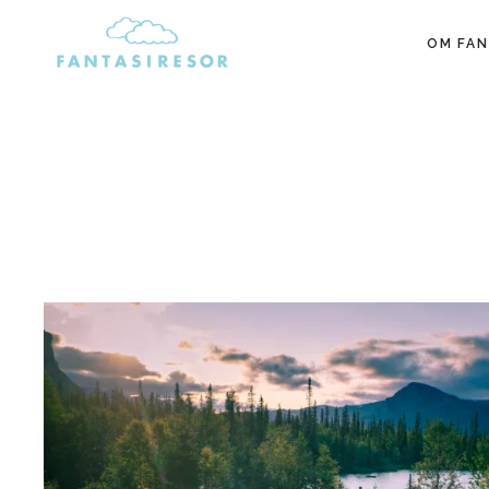
OM FAN
FANTASIRESOR
Reseblogg, reseguider & resdrömmar