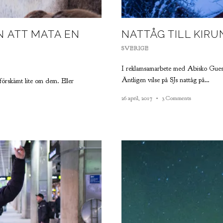
N ATT MATA EN
NATTÅG TILL KIR
SVERIGE
I reklamsamarbete med Abisko Guest
Äntligen vilse på SJs nattåg på…
förskämt lite om dem. Eller
26 april, 2017
3 Comments