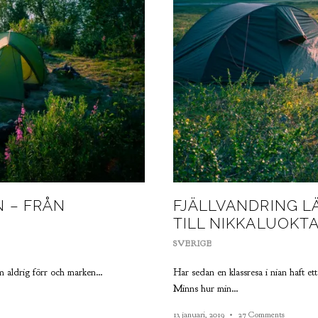
 – FRÅN
FJÄLLVANDRING L
TILL NIKKALUOKTA
SVERIGE
om aldrig förr och marken…
Har sedan en klassresa i nian haft e
Minns hur min…
13 januari, 2019
27 Comments