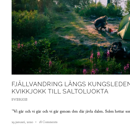
FJÄLLVANDRING LÄNGS KUNGSLEDEN
KVIKKJOKK TILL SALTOLUOKTA
SVERIGE
”Vi går och vi går och vi går genom den där jävla dalen. Solen hettar s
29 januari, 2020
18 Comments