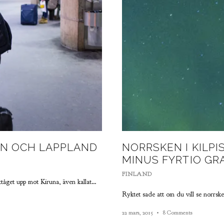
AIN OCH LAPPLAND
NORRSKEN I KILP
MINUS FYRTIO GR
FINLAND
attåget upp mot Kiruna, även kallat…
Ryktet sade att om du vill se norrsken
22 mars, 2015
8 Comments