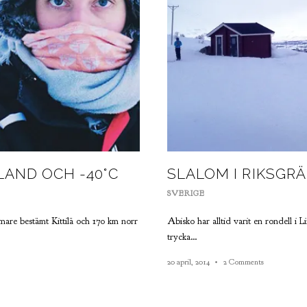
PLAND OCH -40°C
SLALOM I RIKSGR
SVERIGE
mare bestämt Kittilä och 170 km norr
Abisko har alltid varit en rondell i 
trycka…
20 april, 2014
2 Comments