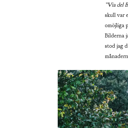
”Via del B
skull var
omöjliga p
Bilderna j
stod jag 
månadern