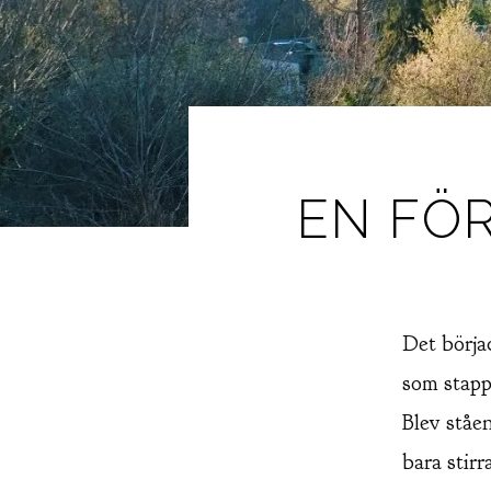
EN FÖ
Det börja
som stappl
Blev ståe
bara stirr