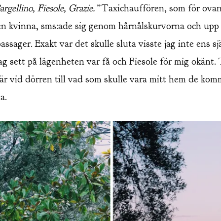
argellino, Fiesole, Grazie.”
Taxichauffören, som för ovan
 en kvinna, sms:ade sig genom hårnålskurvorna och up
assager. Exakt var det skulle sluta visste jag inte ens sjä
ag sett på lägenheten var få och Fiesole för mig okänt. T
där vid dörren till vad som skulle vara mitt hem de ko
a.