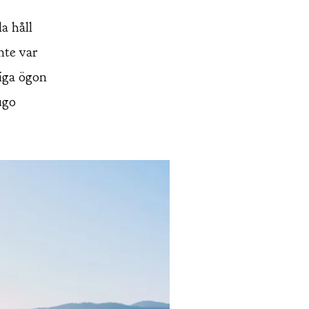
a håll
nte var
liga ögon
ugo