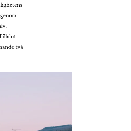
lighetens
p genom
lv.
illslut
mmande två