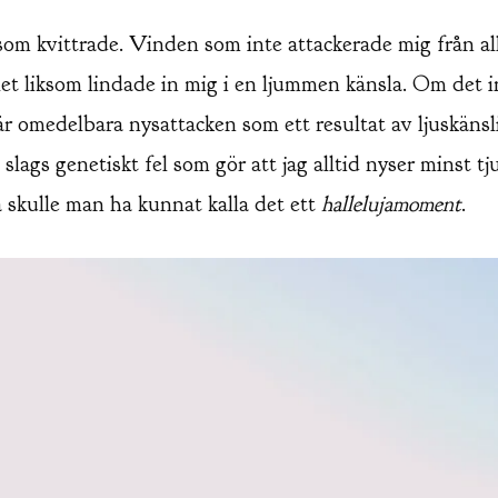
som kvittrade. Vinden som inte attackerade mig från all
let liksom lindade in mig i en ljummen känsla. Om det i
är omedelbara nysattacken som ett resultat av ljuskäns
slags genetiskt fel som gör att jag alltid nyser minst tj
å skulle man ha kunnat kalla det ett
hallelujamoment
.