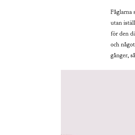
Fåglarna 
utan istäl
för den d
och något 
gånger, s