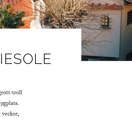
IESOLE
ott-troll
lygplats.
 veckor,