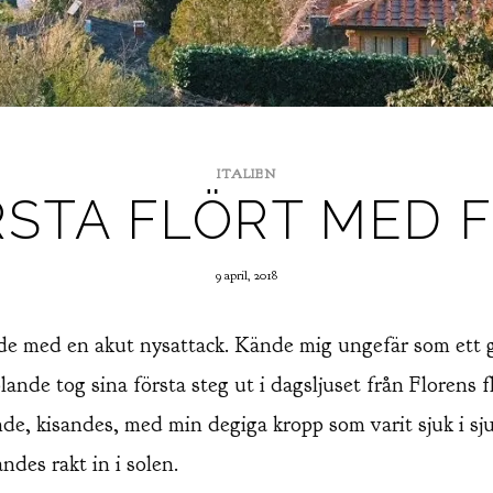
ITALIEN
RSTA FLÖRT MED F
9 april, 2018
de med en akut nysattack. Kände mig ungefär som ett gr
ande tog sina första steg ut i dagsljuset från Florens f
nde, kisandes, med min degiga kropp som varit sjuk i sju
andes rakt in i solen.