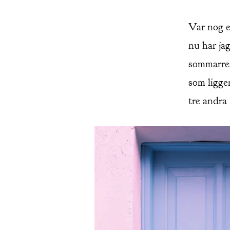
Var nog e
nu har ja
sommarres
som ligger
tre andra