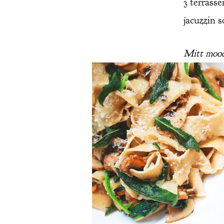
3 terrasse
jacuzzin 
Mitt moodb