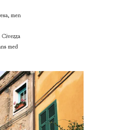
resa, men
n Civezza
mans med