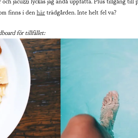
r och jacuzzi lyckas jag ändå uppfatta. Plus tillgång till
som finns i den
här
trädgården. Inte helt fel va?
oard för tillfället: