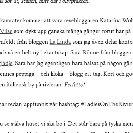
la söt ut, staden, mitt där i olivprakten.
kamrater kommer att vara resebloggaren Katarina Wohl
Vilse
som dykt upp ganska många gånger förut här på 
nfeldt från bloggen
La Linda
som jag även delar kontor
och så en helt ny bekantskap: Sara Rönne från bloggen
lädje
. Sara har jag egentligen bara hälsat på någon gå
hennes peppiga – och kloka – blogg ett tag. Kort och got
en italiensk by på rivieran.
Perfetto!
har redan uppfunnit vår hashtag: #LadiesOnTheRivier
 se själva huset vi ska bo i. Det står bara på tyska me