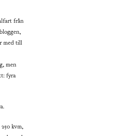
fart från
bloggen,
 med till
ng, men
t: fyra
a.
n 250 kvm,