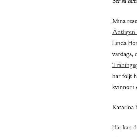
Ser så him
Mina rese
Äntligen 
Linda Hör
vardags, 
Träningsg
har följt 
kvinnor i 
Katarina 
Här
kan du