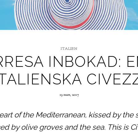
ITALIEN
RESA INBOKAD: E
 ITALIENSKA CIVEZ
19 mars, 2017
heart of the Mediterranean, kissed by the 
d by olive groves and the sea. This is Ci