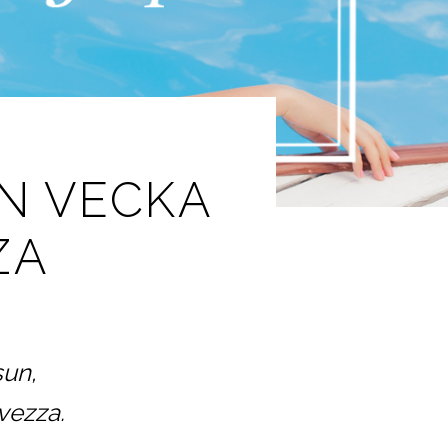
N VECKA
ZA
sun,
vezza.