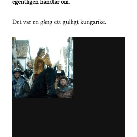
egentligen handlar om.
Det var en gång ett gulligt kungarike.