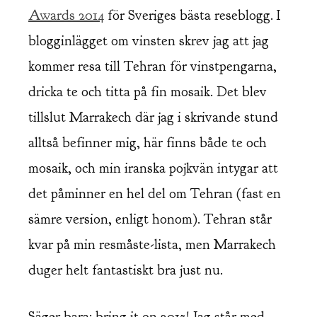
Awards 2014
för Sveriges bästa reseblogg. I
blogginlägget om vinsten skrev jag att jag
kommer resa till Tehran för vinstpengarna,
dricka te och titta på fin mosaik. Det blev
tillslut Marrakech där jag i skrivande stund
alltså befinner mig, här finns både te och
mosaik, och min iranska pojkvän intygar att
det påminner en hel del om Tehran (fast en
sämre version, enligt honom). Tehran står
kvar på min resmåste-lista, men Marrakech
duger helt fantastiskt bra just nu.
Säger bara: bring it on 2015! Jag står med