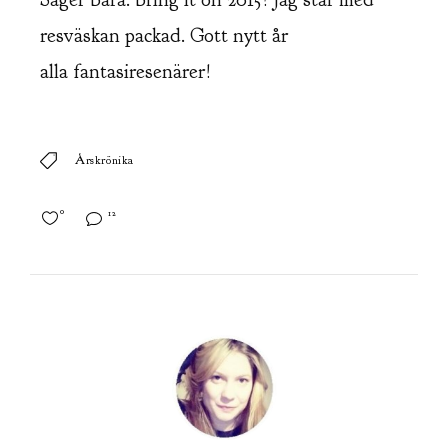
resväskan packad. Gott nytt år
alla fantasiresenärer!
Årskrönika
0
12