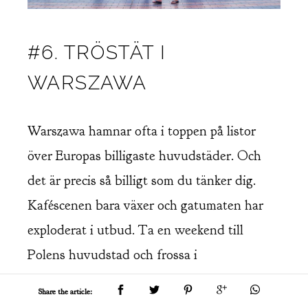
#6. TRÖSTÄT I
WARSZAWA
Warszawa hamnar ofta i toppen på listor
över Europas billigaste huvudstäder. Och
det är precis så billigt som du tänker dig.
Kaféscenen bara växer och gatumaten har
exploderat i utbud. Ta en weekend till
Polens huvudstad och frossa i
skaldjursplatåer, bakverk och champagne.
Share the article:
För det är du fan värd.